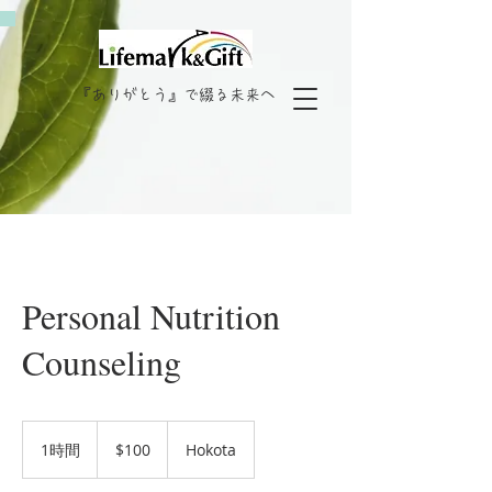
『ありがとう』で綴る未来へ
Personal Nutrition
Counseling
100
米
1時間
1
$100
Hokota
ド
時
ル