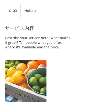
100
米
$100
Hokota
ド
ル
サービス内容
Describe your service here. What makes
it great? Tell people what you offer,
where it’s available and the price.