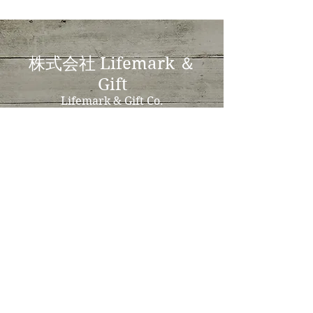
​株式会社 Lifemark ＆
Gift
Lifemark & Gift Co.
〒311-1517
​茨城県鉾田市鉾田94-7
94-7
Hokota,
Hokota-shi, Ibaraki
Prefecture 311-1517
Japan
Tel:
090-4667-1463